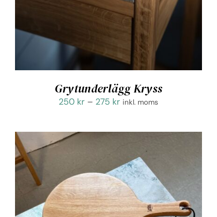
Grytunderlägg Kryss
Prisintervall:
250
kr
–
275
kr
inkl. moms
250 kr
till
275 kr