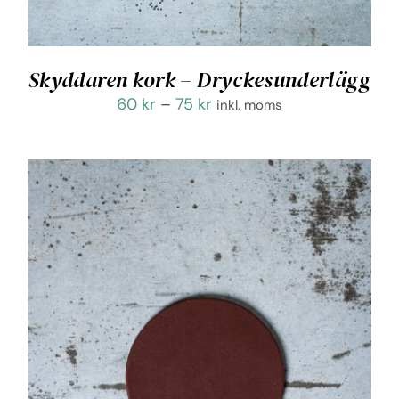
Skyddaren kork – Dryckesunderlägg
Prisintervall:
60
kr
–
75
kr
inkl. moms
60 kr
till
75 kr