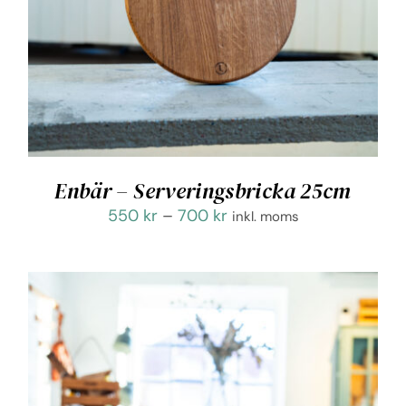
Enbär – Serveringsbricka 25cm
Prisintervall:
550
kr
–
700
kr
inkl. moms
550 kr
till
700 kr