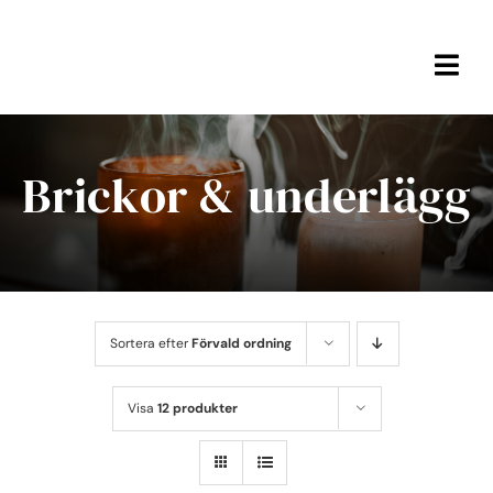
Fortsätt
till
innehållet
Togg
Navi
HEM
Brickor & underlägg
MÖBLER
WEBSHOP
OM OSS
Sortera efter
Förvald ordning
KONTAKT
Visa
12 produkter
KUNDVAGN