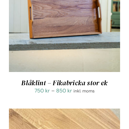
Blåklint – Fikabricka stor ek
Prisintervall:
750
kr
–
850
kr
inkl. moms
750 kr
till
850 kr