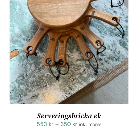
Serveringsbricka ek
Prisintervall:
550
kr
–
650
kr
inkl. moms
550 kr