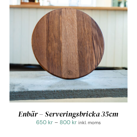
Enbär – Serveringsbricka 35cm
Prisintervall:
650
kr
–
800
kr
inkl. moms
650 kr