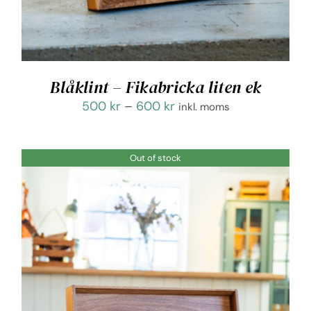
Blåklint – Fikabricka liten ek
Prisintervall:
500
kr
–
600
kr
inkl. moms
500 kr
till
Out of stock
600 kr