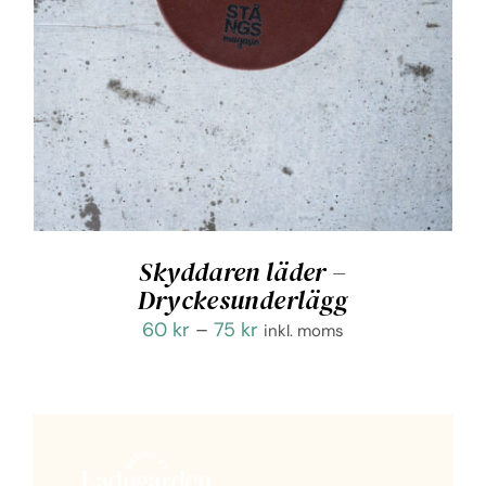
Skyddaren läder –
Dryckesunderlägg
Prisintervall:
60
kr
–
75
kr
inkl. moms
60 kr
till
75 kr