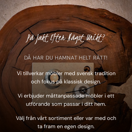
På Jakt Efter Något Unikt?
DÅ HAR DU HAMNAT HELT RÄTT!
Vi tillverkar möbler med svensk tradition
och fokus på klassisk design.
Vi erbjuder måttanpassade möbler i ett
utförande som passar i ditt hem.
Välj från vårt sortiment eller var med och
ta fram en egen design.