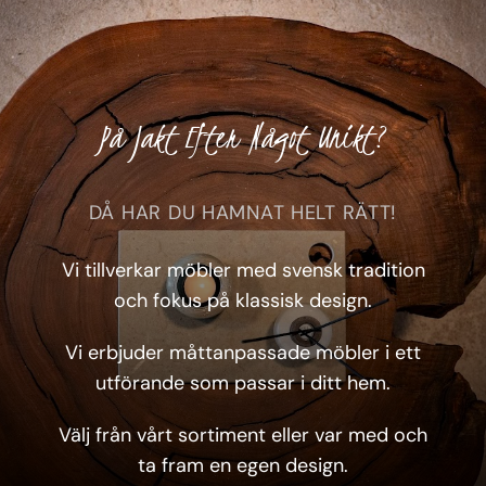
På Jakt Efter Något Unikt?
DÅ HAR DU HAMNAT HELT RÄTT!
Vi tillverkar möbler med svensk tradition
och fokus på klassisk design.
Vi erbjuder måttanpassade möbler i ett
utförande som passar i ditt hem.
Välj från vårt sortiment eller var med och
ta fram en egen design.