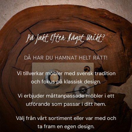
På Jakt Efter Något Unikt?
DÅ HAR DU HAMNAT HELT RÄTT!
Vi tillverkar möbler med svensk tradition
och fokus på klassisk design.
Vi erbjuder måttanpassade möbler i ett
utförande som passar i ditt hem.
Välj från vårt sortiment eller var med och
ta fram en egen design.