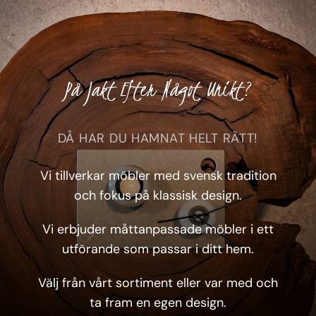
På Jakt Efter Något Unikt?
DÅ HAR DU HAMNAT HELT RÄTT!
Vi tillverkar möbler med svensk tradition
och fokus på klassisk design.
Vi erbjuder måttanpassade möbler i ett
utförande som passar i ditt hem.
Välj från vårt sortiment eller var med och
ta fram en egen design.