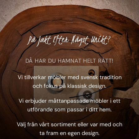
På Jakt Efter Något Unikt?
DÅ HAR DU HAMNAT HELT RÄTT!
Vi tillverkar möbler med svensk tradition
och fokus på klassisk design.
Vi erbjuder måttanpassade möbler i ett
utförande som passar i ditt hem.
Välj från vårt sortiment eller var med och
ta fram en egen design.